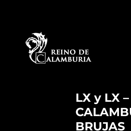
La historia detrás del espectáculo de improvisación
Reino de Calamburia
LX y LX
CALAMBU
BRUJAS