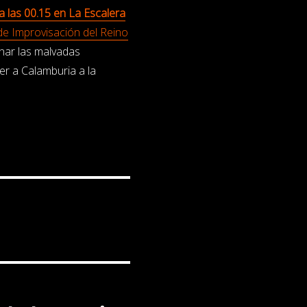
 las 00.15 en La Escalera
de Improvisación del Reino
nar las malvadas
r a Calamburia a la