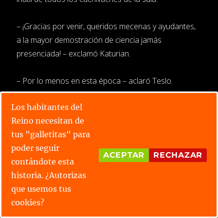
– ¡Gracias por venir, queridos mecenas y ayudantes,
a la mayor demostración de ciencia jamás
presenciada! – exclamó Katurian.
– Por lo menos en esta época – aclaró Teslo.
Los habitantes del
– ¡Aunque eso pronto también lo sabremos!
Reino necesitan de
tus "galletitas" para
El grupo de personas ahí reunidas no compartían su
poder seguir
entusiasmo, salvo Katrina, que aplaudió por
ACEPTAR
RECHAZAR
contándote esta
educación.
historia. ¿Autorizas
que usemos tus
– Inventores, no tengo mucho tiempo. Mis deberes
cookies?
como Directora de Skuchaín son una pesada carga y
solo he venido aquí porque quiero asegurarme que