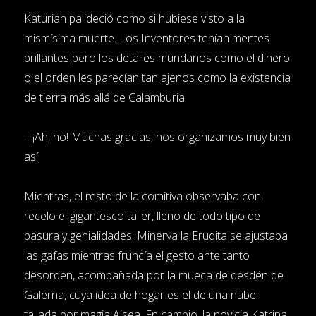
Katurian palideció como si hubiese visto a la
mismísima muerte. Los Inventores tenían mentes
brillantes pero los detalles mundanos como el dinero
o el orden les parecían tan ajenos como la existencia
de tierra más allá de Calamburia.
– ¡Ah, no! Muchas gracias, nos organizamos muy bien
así.
Mientras, el resto de la comitiva observaba con
recelo el gigantesco taller, lleno de todo tipo de
basura y genialidades. Minerva la Erudita se ajustaba
las gafas mientras fruncía el gesto ante tanto
desorden, acompañada por la mueca de desdén de
Galerna, cuya idea de hogar es el de una nube
tallada por magia Aisea. En cambio, la novicia Katrina