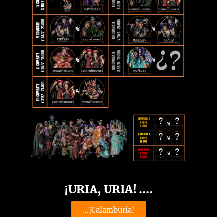
¡URIA, URIA! ....
...¡Calamburia!