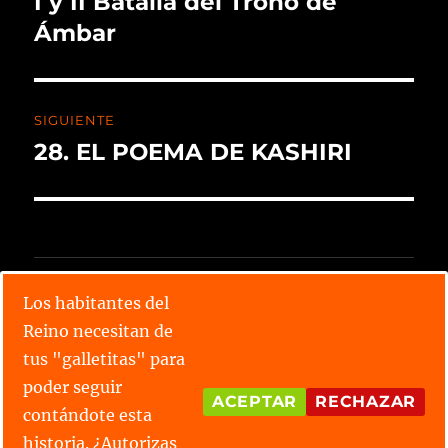
I y II Batalla del Trono de
Ámbar
SIGUIENTE
28. EL POEMA DE KASHIRI
CALENDARIO X TORNEO
Los habitantes del
Reino necesitan de
Lee todos los relatos
tus "galletitas" para
Conoce las parejas
poder seguir
ACEPTAR
RECHAZAR
contándote esta
¿Tienes alguna duda?
historia. ¿Autorizas