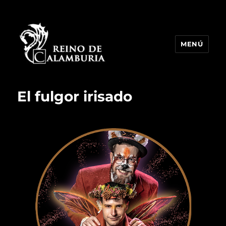
MENÚ
Reino de Calamburia
El fulgor irisado