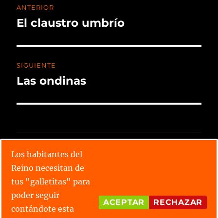
ANTERIOR
El claustro umbrío
SIGUIENTE
Las ondinas
CALENDARIO X TORNEO
Los habitantes del
Reino necesitan de
Lee todos los relatos
tus "galletitas" para
Conoce las parejas
poder seguir
ACEPTAR
RECHAZAR
contándote esta
¿Tienes alguna duda?