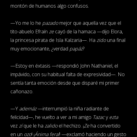
montón de humanos algo confusos.
—Yo me lo he
pazado
mejor que aquella vez que el
tito-abuelo Efraín
ze
cayó de la hamaca —dijo Elora,
la princesa pirata de Isla Kalzaria—. Ha
zido
una final
muy emocionante, ¿verdad
papáz
?
—Estoy en éxtasis —respondió John Nathaniel, el
impávido, con su habitual falta de expresividad—. No
sentía tanta emoción desde que disparé mi primer
cañonazo.
—Y
ademáz
—interrumpió la niña radiante de
felicidad—, he vuelto a ver a mi amigo
Tazac
y
ezta
vez
zí
que le ha
zalido
el hechizo. ¡
Ze
ha convertido
en un
ozo
! ¡
Ánima
feral
! —exclamó haciendo un gesto