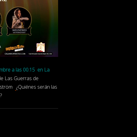
mbre a las 00.15 en La
 de Las Guerras de
elström
¿Quiénes serán las
?