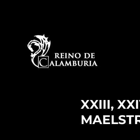
La historia detrás del espectáculo de improvisación
Reino de Calamburia
XXIII, X
MAELST