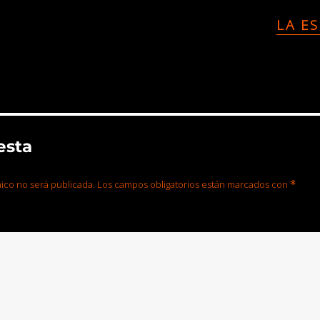
LA E
esta
ico no será publicada.
Los campos obligatorios están marcados con
*