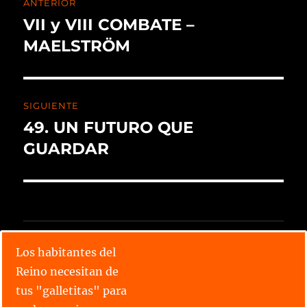
ANTERIOR
VII y VIII COMBATE –
MAELSTRÖM
SIGUIENTE
49. UN FUTURO QUE
GUARDAR
CALENDARIO X TORNEO
Los habitantes del
Reino necesitan de
Lee todos los relatos
tus "galletitas" para
Conoce las parejas