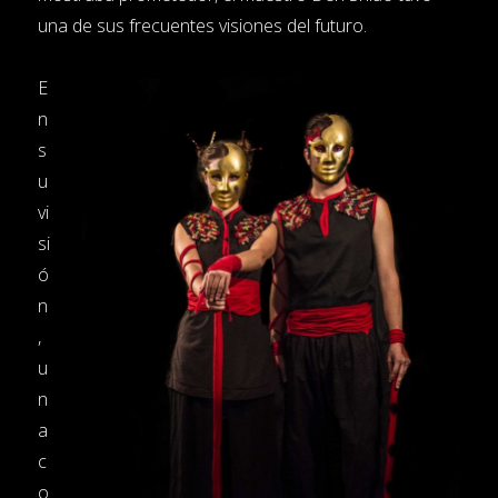
una de sus frecuentes visiones del futuro.
E
n
s
u
vi
si
ó
n
,
u
n
a
c
o