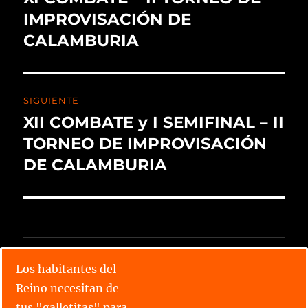
IMPROVISACIÓN DE
CALAMBURIA
SIGUIENTE
XII COMBATE y I SEMIFINAL – II
TORNEO DE IMPROVISACIÓN
DE CALAMBURIA
CALENDARIO X TORNEO
Los habitantes del
Reino necesitan de
Lee todos los relatos
tus "galletitas" para