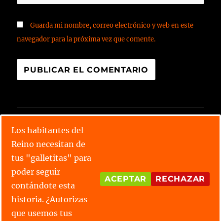
Guarda mi nombre, correo electrónico y web en este
navegador para la próxima vez que comente.
CALENDARIO X TORNEO
Los habitantes del
Reino necesitan de
Lee todos los relatos
tus "galletitas" para
Conoce las parejas
poder seguir
ACEPTAR
RECHAZAR
contándote esta
¿Tienes alguna duda?
historia. ¿Autorizas
que usemos tus