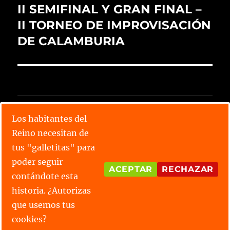
II SEMIFINAL Y GRAN FINAL –
II TORNEO DE IMPROVISACIÓN
DE CALAMBURIA
CALENDARIO X TORNEO
Los habitantes del
Reino necesitan de
Lee todos los relatos
tus "galletitas" para
Conoce las parejas
poder seguir
ACEPTAR
RECHAZAR
contándote esta
¿Tienes alguna duda?
historia. ¿Autorizas
que usemos tus
Reino de Calamburia
Funciona gracias a WordPress
cookies?