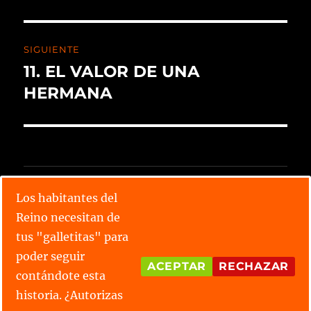
SIGUIENTE
11. EL VALOR DE UNA
HERMANA
CALENDARIO X TORNEO
Los habitantes del
Reino necesitan de
Lee todos los relatos
tus "galletitas" para
Conoce las parejas
poder seguir
ACEPTAR
RECHAZAR
contándote esta
¿Tienes alguna duda?
historia. ¿Autorizas