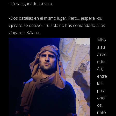
-Tú has ganado, Urraca.
-Dos batallas en el mismo lugar. Pero… ¡espera! -su
ejército se detuvo-. Tú sola no has comandado a los
zíngaros, Kálaba.
Miró
a su
alred
edor.
Allí,
entre
los
prisi
oner
os,
notó