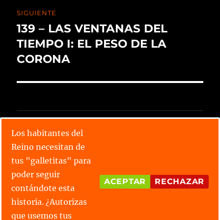
SIGUIENTE
139 – LAS VENTANAS DEL
TIEMPO I: EL PESO DE LA
CORONA
CALENDARIO X TORNEO
Los habitantes del
Reino necesitan de
Lee todos los relatos
tus "galletitas" para
Conoce las parejas
poder seguir
ACEPTAR
RECHAZAR
contándote esta
¿Tienes alguna duda?
historia. ¿Autorizas
que usemos tus