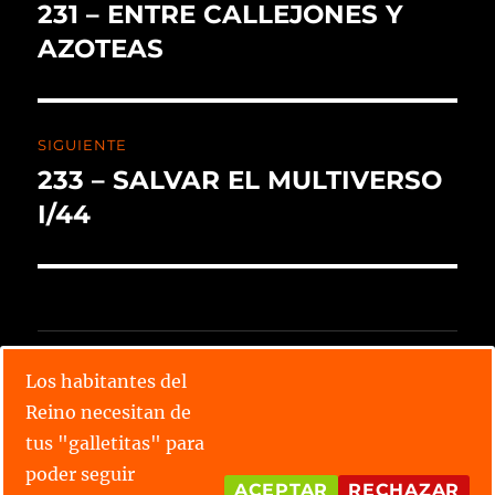
231 – ENTRE CALLEJONES Y
AZOTEAS
SIGUIENTE
233 – SALVAR EL MULTIVERSO
I/44
CALENDARIO X TORNEO
Los habitantes del
Reino necesitan de
Lee todos los relatos
tus "galletitas" para
Conoce las parejas
poder seguir
ACEPTAR
RECHAZAR