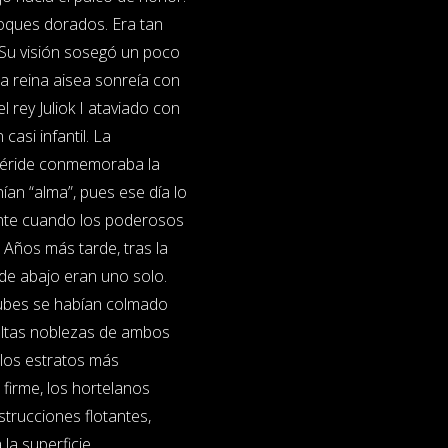
toques dorados. Era tan
 Su visión sosegó un poco
a reina aisea sonreía con
l rey Juliok I ataviado con
asi infantil. La
eméride conmemoraba la
an “alma”, pues ese día lo
ante cuando los poderosos
 Años más tarde, tras la
l de abajo eran uno solo.
nubes se habían colmado
 altas noblezas de ambos
 los estratos más
a firme, los hortelanos
trucciones flotantes,
la superficie.