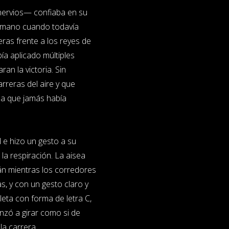
nervios— confiaba en su
hermano cuando todavía
eras frente a los reyes de
ía aplicado múltiples
ran la victoria. Sin
rreras del aire y que
 la que jamás había
 e hizo un gesto a su
la respiración. La aisea
tán mientras los corredores
, y con un gesto claro y
leta con forma de letra C,
nzó a girar como si de
 la carrera.