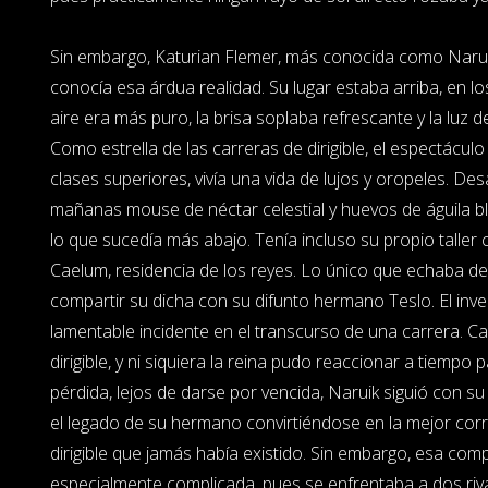
Sin embargo, Katurian Flemer, más conocida como Naruik,
conocía esa árdua realidad. Su lugar estaba arriba, en lo
aire era más puro, la brisa soplaba refrescante y la luz d
Como estrella de las carreras de dirigible, el espectácul
clases superiores, vivía una vida de lujos y oropeles. D
mañanas mouse de néctar celestial y huevos de águila b
lo que sucedía más abajo. Tenía incluso su propio taller 
Caelum, residencia de los reyes. Lo único que echaba 
compartir su dicha con su difunto hermano Teslo. El inve
lamentable incidente en el transcurso de una carrera. Ca
dirigible, y ni siquiera la reina pudo reaccionar a tiempo p
pérdida, lejos de darse por vencida, Naruik siguió con 
el legado de su hermano convirtiéndose en la mejor cor
dirigible que jamás había existido. Sin embargo, esa co
especialmente complicada, pues se enfrentaba a dos ri