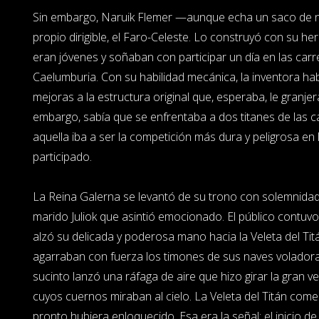
Sin embargo, Naruik Flemer —aunque echa un saco de 
propio dirigible, el Faro-Celeste. Lo construyó con su 
eran jóvenes y soñaban con participar un día en las carr
Caelumburia. Con su habilidad mecánica, la inventora hab
mejoras a la estructura original que, esperaba, le granjera
embargo, sabía que se enfrentaba a dos titanes de las ca
aquella iba a ser la competición más dura y peligrosa en
participado.
La Reina Galerna se levantó de su trono con solemnidad
marido Juliok que asintió emocionado. El público contuvo 
alzó su delicada y poderosa mano hacia la Veleta del Ti
agarraban con fuerza los timones de sus naves voladoras
sucinto lanzó una ráfaga de aire que hizo girar la gran ve
cuyos cuernos miraban al cielo. La Veleta del Titán come
pronto hubiera enloquecido. Esa era la señal: el inicio de