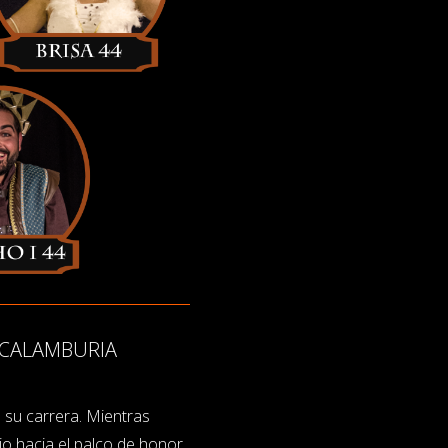
E CALAMBURIA
n su carrera. Mientras
o hacia el palco de honor.