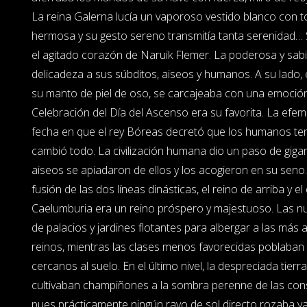
La reina Galerna lucía un vaporoso vestido blanco con 
hermosa y su gesto sereno transmitía tanta serenidad…
el agitado corazón de Naruik Flemer. La poderosa y sabi
delicadeza a sus súbditos, aiseos y humanos. A su lado, e
su manto de piel de oso, se carcajeaba con una emoción c
Celebración del Día del Ascenso era su favorita. La ef
fecha en que el rey Bóreas decretó que los humanos tení
cambió todo. La civilización humana dio un paso de gig
aiseos se apiadaron de ellos y los acogieron en su seno.
fusión de las dos líneas dinásticas, el reino de arriba y e
Caelumburia era un reino próspero y majestuoso. Las 
de palacios y jardines flotantes para albergar a las más
reinos, mientras las clases menos favorecidas poblaban
cercanos al suelo. En el último nivel, la despreciada tierr
cultivaban champiñones a la sombra perenne de las cons
pues prácticamente ningún rayo de sol directo rozaba ya 