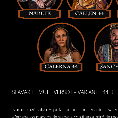
SLAVAR EL MULTIVERSO I – VARIANTE 44 D
Naruik tragó saliva. Aquella competición sería decisiva e
aferraba los mandos de su nave con fuerza, miró de reoj