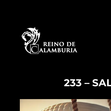
La historia detrás del espectáculo de improvisación
Reino de Calamburia
233 – SA