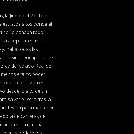
 la Jinete del Viento, no
s estratos altos donde el
el sol lo bañaba todo.
o más popular entre las
esayunaba todas las
lanca sin preocuparse de
cerca del palacio Real de
de menos era no poder
ntor perdió la vida en un
yó desde lo alto de un
ara salvarle. Pero tras la
su profesión para mantener
redora de carreras de
mpetición se auguraba
vales muy poderosos,