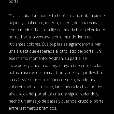
portal.
“Y así acaba. Un momento heróico. Una nota a pie de
página y finalmente, muerta, o peor, desaparecida,
como madre”. La chica fijó su mirada hacia el brillante
portal, hacia la ventana a otro mundo lleno de
rutilantes colores. Sus pupilas se agrandaron al ver
una silueta que esperaba al otro lado del portal. En
ese mismo momento, Aodhan, su padre, se
incorporó y lanzó una soga mágica que enroscó las
patas traseras del animal. Con la inercia que llevaba,
su cabeza se precipitó hacia el suelo, dando una
voltereta sobre sí mismo, lanzando a la chica por los
aires, lejos del portal. La criatura siguió rodando y
hecho un amasijo de patas y cuernos, cruzó el portal
entre lastimeros bramidos.