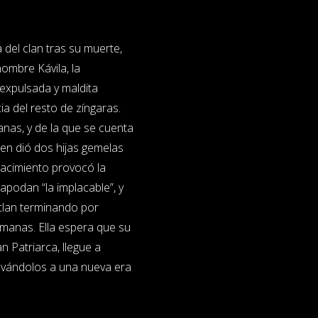
 del clan tras su muerte,
ombre Kávila, la
 expulsada y maldita
ia del resto de zíngaras.
nas, y de la que se cuenta
ien dió dos hijas gemelas
nacimiento provocó la
apodan “la implacable”, y
 clan terminando por
rmanas. Ella espera que su
 Patriarca, llegue a
llevándolos a una nueva era