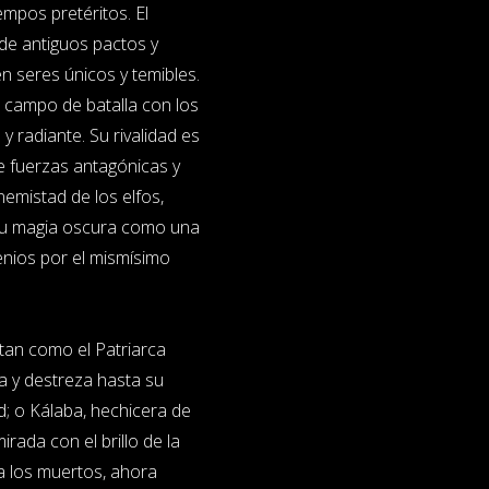
empos pretéritos. El
 de antiguos pactos y
n seres únicos y temibles.
l campo de batalla con los
 radiante. Su rivalidad es
e fuerzas antagónicas y
emistad de los elfos,
 su magia oscura como una
enios por el mismísimo
antan como el Patriarca
a y destreza hasta su
id; o Kálaba, hechicera de
rada con el brillo de la
a los muertos, ahora