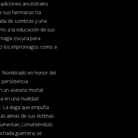
radiciones ancestrales
 de sus hermanas ha
nada de sombras y una
omo a la educación de sus
u magia oscura para
nto los impromagos como a
ima. Nombrado en honor del
 persistencia
n un asesino mortal.
a en una rivalidad
r. La daga que empuña
as almas de sus víctimas.
aumentan, convirtiéndolo
achada guerrera, se