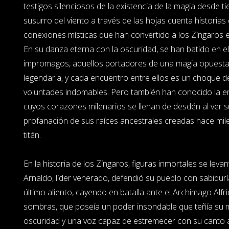
testigos silenciosos de la existencia de la magia desde ti
susurro del viento a través de las hojas cuenta historias
conexiones místicas que han convertido a los Zíngaros e
En su danza eterna con la oscuridad, se han batido en e
impromagos, aquellos portadores de una magia opuesta y
legendaria, y cada encuentro entre ellos es un choque d
voluntades indomables. Pero también han conocido la en
cuyos corazones milenarios se llenan de desdén al ver
profanación de sus raíces ancestrales creadas hace mil
titán.
En la historia de los Zíngaros, figuras inmortales se lev
Arnaldo, líder venerado, defendió su pueblo con sabidurí
último aliento, cayendo en batalla ante el Archimago Alfr
sombras, que poseía un poder insondable que teñía su mi
oscuridad y una voz capaz de estremecer con su canto 