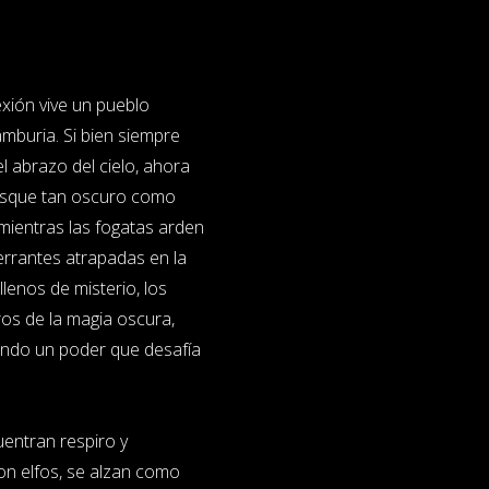
xión vive un pueblo
mburia. Si bien siempre
el abrazo del cielo, ahora
bosque tan oscuro como
 mientras las fogatas arden
errantes atrapadas en la
lenos de misterio, los
ros de la magia oscura,
ando un poder que desafía
uentran respiro y
ron elfos, se alzan como