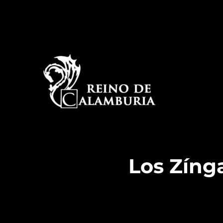
La historia detrás del espectáculo de improvisación
Reino de Calamburia
Los Zíng