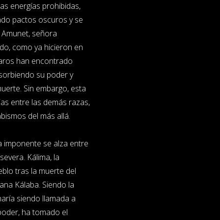
as energías prohibidas,
ado pactos oscuros y se
a Amunet, señora
do, como ya hicieron en
ngaros han encontrado
bsorbiendo su poder y
 muerte. Sin embargo, esta
as entre las demás razas,
abismos del más allá.
a imponente se alza entre
evera. Kálima, la
blo tras la muerte del
mana Kálaba. Siendo la
aría siendo llamada a
 poder, ha tomado el