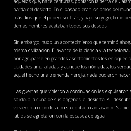
aquéllos que, hace centurias, poblaron la tierra de Calam
parda del desierto. En el pasado eran los amos del mundo
más dios que el poderoso Titán, y bajo su yugo, firme pe
demás hombres acataban todos sus deseos.
Sin embargo, hubo un acontecimiento que terminó ahogán
misma civilización. El avance de la ciencia y la tecnología
por agruparse en grandes asentamientos les enloqueció.
ciudades amuralladas, y aunque los nómadas, los verda
aquel hecho una tremenda herejía, nada pudieron hacer
Las guerras que vinieron a continuación les expulsaron a
salido, a la cuna de sus orígenes: el desierto. Allí descu
volvieron a recibirles con su contacto abrasador. Su piel 
labios se agrietaron con la escasez de agua.