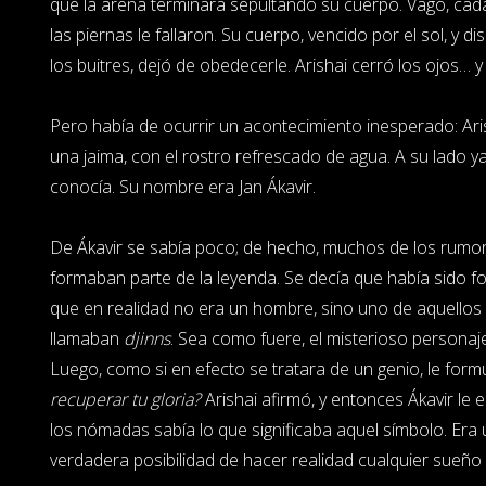
que la arena terminara sepultando su cuerpo. Vagó, cada
las piernas le fallaron. Su cuerpo, vencido por el sol, y d
los buitres, dejó de obedecerle. Arishai cerró los ojos… y
Pero había de ocurrir un acontecimiento inesperado: Ari
una jaima, con el rostro refrescado de agua. A su lado 
conocía. Su nombre era Jan Ákavir.
De Ákavir se sabía poco; de hecho, muchos de los rumor
formaban parte de la leyenda. Se decía que había sido f
que en realidad no era un hombre, sino uno de aquello
llamaban
djinns
. Sea como fuere, el misterioso personaje
Luego, como si en efecto se tratara de un genio, le for
recuperar tu gloria?
Arishai afirmó, y entonces Ákavir le
los nómadas sabía lo que significaba aquel símbolo. Era 
verdadera posibilidad de hacer realidad cualquier sueño