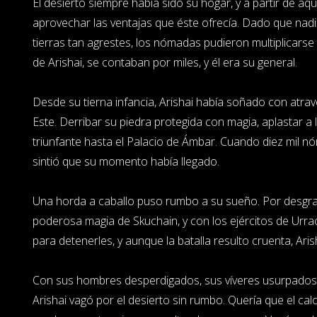
El desierto siempre había sido su hogar, y a partir de aqu
aprovechar las ventajas que éste ofrecía. Dado que nad
tierras tan agrestes, los nómadas pudieron multiplicarse si
de Arishai, se contaban por miles, y él era su general.
Desde su tierna infancia, Arishai había soñado con atrav
Este. Derribar su piedra protegida con magia, aplastar a
triunfante hasta el Palacio de Ámbar. Cuando diez mil nó
sintió que su momento había llegado.
Una horda a caballo puso rumbo a su sueño. Por desgra
poderosa magia de Skuchain, y con los ejércitos de Urr
para detenerles, y aunque la batalla resulto cruenta, Ari
Con sus hombres desperdigados, sus víveres usurpados
Arishai vagó por el desierto sin rumbo. Quería que el calor