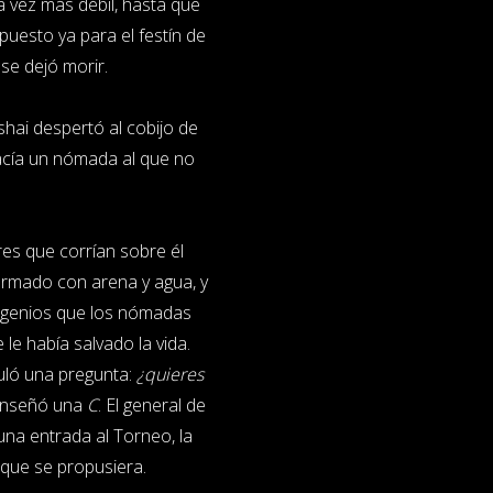
 vez más débil, hasta que
ispuesto ya para el festín de
 se dejó morir.
shai despertó al cobijo de
yacía un nómada al que no
es que corrían sobre él
ormado con arena y agua, y
s genios que los nómadas
 le había salvado la vida.
muló una pregunta:
¿quieres
 enseñó una
C
. El general de
una entrada al Torneo, la
 que se propusiera.