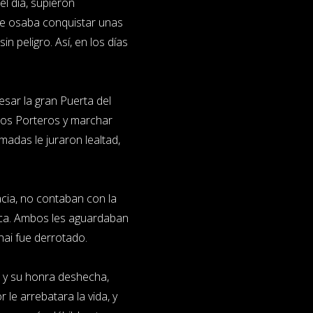
el día, supieron
ie osaba conquistar unas
n peligro. Así, en los días
esar la gran Puerta del
 los Porteros y marchar
madas le juraron lealtad,
cia, no contaban con la
aca. Ambos les aguardaban
shai fue derrotado.
 y su honra deshecha,
 le arrebatara la vida, y