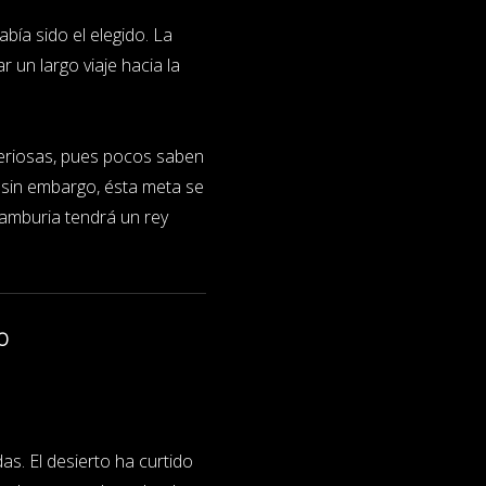
bía sido el elegido. La
 un largo viaje hacia la
steriosas, pues pocos saben
, sin embargo, ésta meta se
alamburia tendrá un rey
O
das. El desierto ha curtido