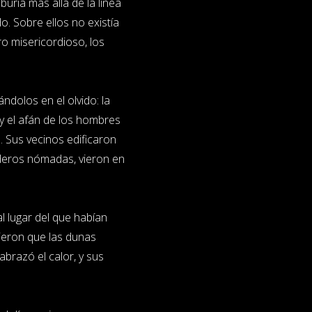
buria más allá de la línea
. Sobre ellos no existía
ro misericordioso, los
dolos en el olvido: la
, y el afán de los hombres
 Sus vecinos edificaron
deros nómadas, vieron en
.
l lugar del que habían
brieron que las dunas
abrazó el calor, y sus