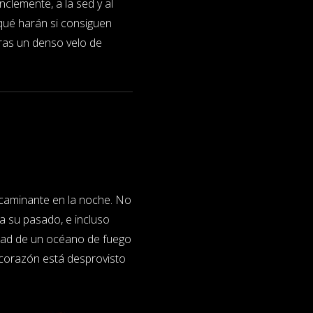
nclemente, a la sed y al
qué harán si consiguen
tras un denso velo de
 caminante en la noche. No
 su pasado, e incluso
tad de un océano de fuego
su corazón está desprovisto