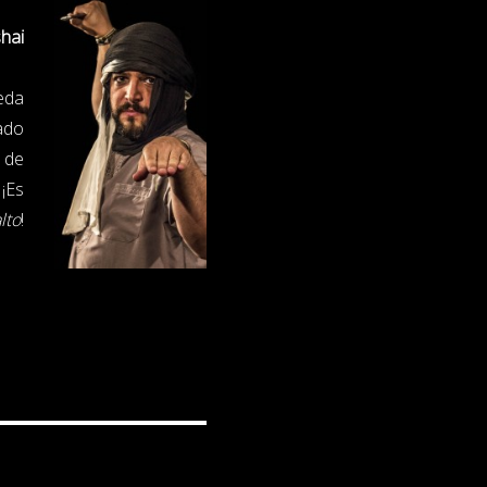
shai
eda
dado
o de
 ¡Es
lto
!