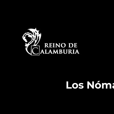
La historia detrás del espectáculo de improvisación
Reino de Calamburia
Los Nóm