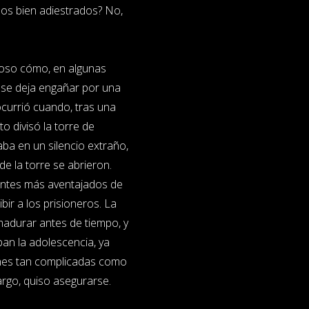
dos bien adiestrados? No,
ioso cómo, en algunas
 se deja engañar por una
 ocurrió cuando, tras una
to divisó la torre de
laba en un silencio extraño,
de la torre se abrieron.
iantes más aventajados de
ibir a los prisioneros. La
madurar antes de tiempo, y
an la adolescencia, ya
ones tan complicadas como
argo, quiso asegurarse.