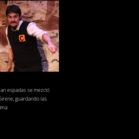
aban espadas se mezcló
 Sirene, guardando las
ima.