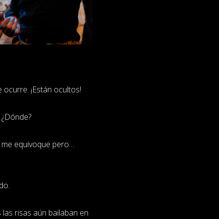
 ocurre. ¡Están ocultos!
? ¿Dónde?
e me equivoque pero…
.
do.
 las risas aún bailaban en