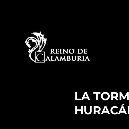
La historia detrás del espectáculo de improvisación
Reino de Calamburia
LA TORM
HURACÁ