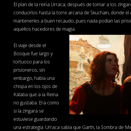
El plan de la reina Urraca, después de tomar a los zíng
conducirlos hasta la torre arcana de Skuchain, donde e
mantenerles a buen recaudo, pues nada podían las prisi
aquellos hacedores de magia.
El viaje desde el
Bosque fue largo y
tortuoso para los
prisioneros, sin
embargo, había una
chispa en los ojos de
Kálaba que a la Reina
no gustaba. Era como
si la zíngara se
estuviese guardando
una estrategia. Urraca sabía que Garth, la Sombra de Me