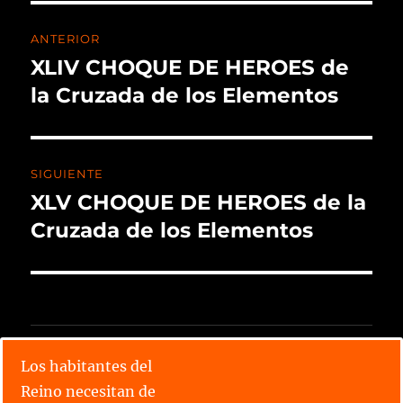
ANTERIOR
XLIV CHOQUE DE HEROES de
la Cruzada de los Elementos
SIGUIENTE
XLV CHOQUE DE HEROES de la
Cruzada de los Elementos
CALENDARIO X TORNEO
Los habitantes del
Reino necesitan de
Lee todos los relatos