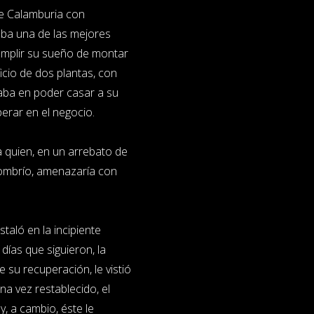
de Calamburia con
vaba una de las mejores
umplir su sueño de montar
ificio de dos plantas, con
iaba en poder casar a su
perar en el negocio.
 quien, en un arrebato de
Sombrío, amenazaría con
staló en la incipiente
días que siguieron, la
 su recuperación, le vistió
Una vez restablecido, el
y, a cambio, éste le