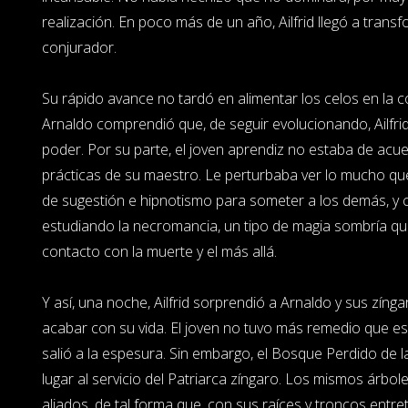
realización. En poco más de un año, Ailfrid llegó a tra
conjurador.
Su rápido avance no tardó en alimentar los celos en la 
Arnaldo comprendió que, de seguir evolucionando, Ailfrid
poder. Por su parte, el joven aprendiz no estaba de acu
prácticas de su maestro. Le perturbaba ver lo mucho que
de sugestión e hipnotismo para someter a los demás, y
estudiando la necromancia, un tipo de magia sombría q
contacto con la muerte y el más allá.
Y así, una noche, Ailfrid sorprendió a Arnaldo y sus zíng
acabar con su vida. El joven no tuvo más remedio que e
salió a la espesura. Sin embargo, el Bosque Perdido de
lugar al servicio del Patriarca zíngaro. Los mismos árb
aliados, de tal forma que, con sus raíces y troncos entre