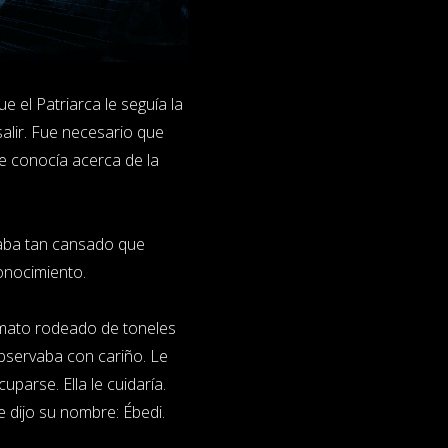
 el Patriarca le seguía la
salir. Fue necesario que
ue conocía acerca de la
staba tan cansado que
onocimiento.
omato rodeado de toneles
bservaba con cariño. Le
uparse. Ella le cuidaría.
e dijo su nombre: Ébedi.