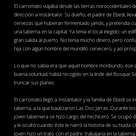
El carromato viajaba desde las tierras noroccidentales 
dirección a Instántalor. Su dueño, el padre de Ebedi, lle
cervezas que hubieran fermentado jamás, y pretendía c
una taberna en la capital. Ya tenía el local elegido: un ed
gran salida al puerto. No tenía mucho dinero, pero conf
hija con algún hombre del mundillo cervecero, y así pros
Lo que no sabía era que aquel hombre moribundo, ése a
buena voluntad, había recogido en la linde del Bosque 
truncar sus planes.
El carromato llegó a Instántalor y la familia de Ebedi se in
taberna, a la que bautizaron Las Dos Jarras. Durante los 
joven tabernera se hizo cargo del hechicero. Se ocupó de
y le ocultó cuando éste le narró la historia de su huida. 
joven hizo un trato con el padre: trabajaría en la taberna 