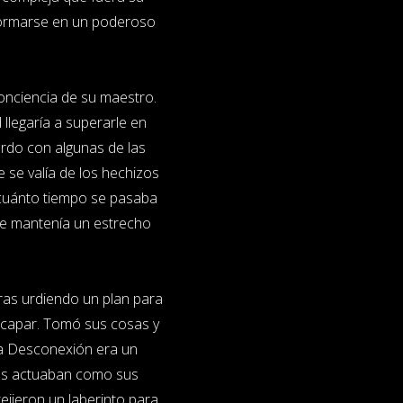
nsformarse en un poderoso
conciencia de su maestro.
 llegaría a superarle en
erdo con algunas de las
 se valía de los hechizos
 cuánto tiempo se pasaba
ue mantenía un estrecho
aras urdiendo un plan para
scapar. Tomó sus cosas y
 la Desconexión era un
oles actuaban como sus
tejieron un laberinto para