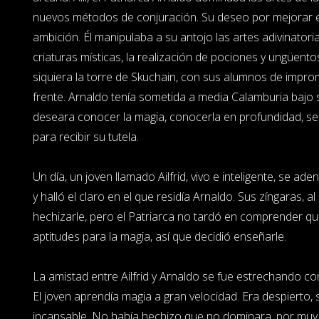
nuevos métodos de conjuración. Su deseo por mejorar 
ambición. Él manipulaba a su antojo las artes adivinatori
criaturas místicas, la realización de pociones y ungüent
siquiera la torre de Skuchain, con sus alumnos de impro
frente. Arnaldo tenía sometida a media Calamburia bajo 
deseara conocer la magia, conocerla en profundidad, s
para recibir su tutela.
Un día, un joven llamado Ailfrid, vivo e inteligente, se a
y halló el claro en el que residía Arnaldo. Sus zíngaras, al
hechizarle, pero el Patriarca no tardó en comprender q
aptitudes para la magia, así que decidió enseñarle.
La amistad entre Ailfrid y Arnaldo se fue estrechando c
El joven aprendía magia a gran velocidad. Era despierto,
incansable. No había hechizo que no dominara, por muy