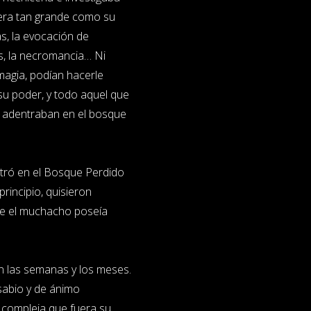
era tan grande como su
as, la evocación de
os, la necromancia… Ni
magia, podían hacerle
su poder, y todo aquel que
e adentraban en el bosque
dentró en el Bosque Perdido
 principio, quisieron
ue el muchacho poseía
on las semanas y los meses.
 sabio y de ánimo
 compleja que fuera su