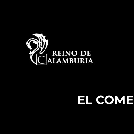
La historia detrás del espectáculo de improvisación
Reino de Calamburia
EL COMET