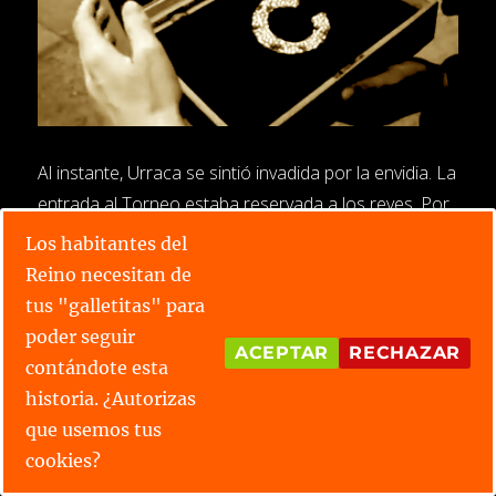
Al instante, Urraca se sintió invadida por la envidia. La
entrada al Torneo estaba reservada a los reyes. Por
mucho que lo intentase, ella jamás podría ser la
Los habitantes del
receptora de tan grandioso presente.
Reino necesitan de
tus "galletitas" para
Fue entonces que su alma se envenenó con una
poder seguir
ACEPTAR
RECHAZAR
idea malsana; un plan que, poco a poco, empezó a
contándote esta
urdir el medio para transformarla en reina, y por
historia. ¿Autorizas
tanto, en heredera legítima de lo que contenía el
que usemos tus
cofre.
cookies?