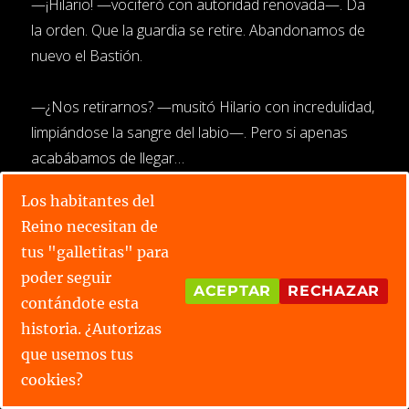
—¡Hilario! —vociferó con autoridad renovada—. Da
la orden. Que la guardia se retire. Abandonamos de
nuevo el Bastión.
—¿Nos retirarnos? —musitó Hilario con incredulidad,
limpiándose la sangre del labio—. Pero si apenas
acabábamos de llegar…
Los habitantes del
—Debemos partir —corrigió ella, la voz quebrada
Reino necesitan de
pero resuelta—. Esto se va a convertir en una
tus "galletitas" para
ratonera. Nos reagruparemos en Instántalor con
poder seguir
Elora y el ejército de la flota pirata.
ACEPTAR
RECHAZAR
contándote esta
historia. ¿Autorizas
Hilario asintió sin añadir palabra. Mientras los
que usemos tus
soldados recogían con premura sus pertrechos,
cookies?
Lady Tilaria volvió la vista una última vez hacia las