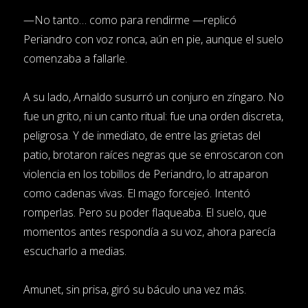
—No tanto… como para rendirme —replicó
Periandro con voz ronca, aún en pie, aunque el suelo
comenzaba a fallarle.
A su lado, Arnaldo susurró un conjuro en zíngaro. No
fue un grito, ni un canto ritual: fue una orden discreta,
peligrosa. Y de inmediato, de entre las grietas del
patio, brotaron raíces negras que se enroscaron con
violencia en los tobillos de Periandro, lo atraparon
como cadenas vivas. El mago forcejeó. Intentó
romperlas. Pero su poder flaqueaba. El suelo, que
momentos antes respondía a su voz, ahora parecía
escucharlo a medias.
Amunet, sin prisa, giró su báculo una vez más.