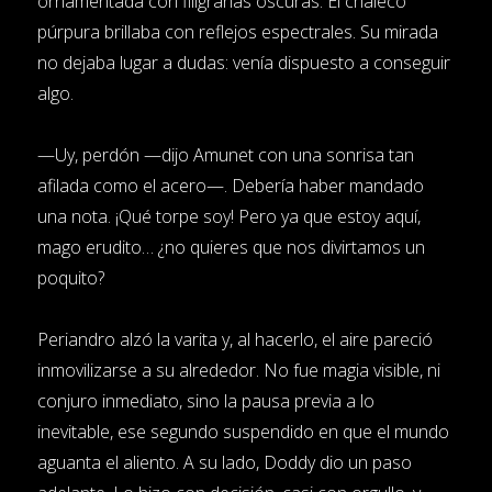
ornamentada con filigranas oscuras. El chaleco
púrpura brillaba con reflejos espectrales. Su mirada
no dejaba lugar a dudas: venía dispuesto a conseguir
algo.
—Uy, perdón —dijo Amunet con una sonrisa tan
afilada como el acero—. Debería haber mandado
una nota. ¡Qué torpe soy! Pero ya que estoy aquí,
mago erudito… ¿no quieres que nos divirtamos un
poquito?
Periandro alzó la varita y, al hacerlo, el aire pareció
inmovilizarse a su alrededor. No fue magia visible, ni
conjuro inmediato, sino la pausa previa a lo
inevitable, ese segundo suspendido en que el mundo
aguanta el aliento. A su lado, Doddy dio un paso