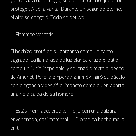
ya no nacía de la magia, sino del amor a lo que debía
proteger. Alzó la varita. Durante un segundo eterno,
el aire se congeló. Todo se detuvo.
—Flammae Veritatis.
El hechizo brotó de su garganta como un canto
sagrado. La llamarada de luz blanca cruzó el patio
como un juicio inapelable, y se lanzó directa al pecho
de Amunet. Pero la emperatriz, inmóvil, giró su báculo
con elegancia y desvió el impacto como quien aparta
una hoja caída de su hombro.
—Estás mermado, erudito —dijo con una dulzura
envenenada, casi maternal—. El orbe ha hecho mella
en ti.