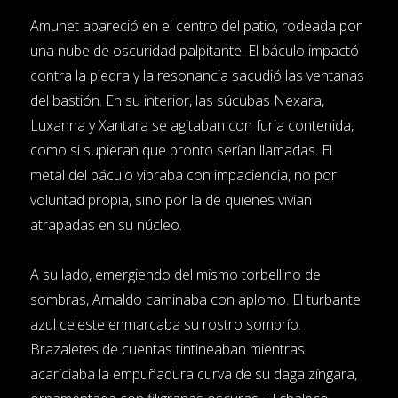
Amunet apareció en el centro del patio, rodeada por
una nube de oscuridad palpitante. El báculo impactó
contra la piedra y la resonancia sacudió las ventanas
del bastión. En su interior, las súcubas Nexara,
Luxanna y Xantara se agitaban con furia contenida,
como si supieran que pronto serían llamadas. El
metal del báculo vibraba con impaciencia, no por
voluntad propia, sino por la de quienes vivían
atrapadas en su núcleo.
A su lado, emergiendo del mismo torbellino de
sombras, Arnaldo caminaba con aplomo. El turbante
azul celeste enmarcaba su rostro sombrío.
Brazaletes de cuentas tintineaban mientras
acariciaba la empuñadura curva de su daga zíngara,