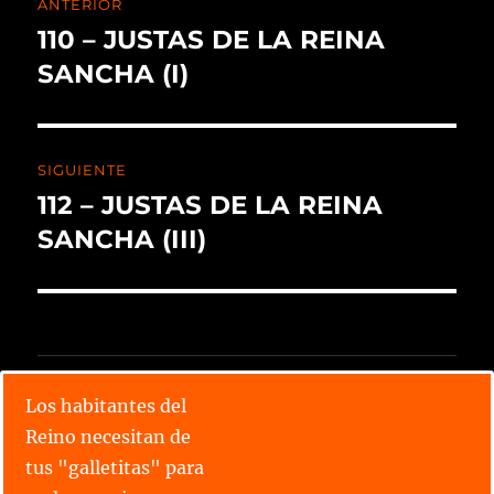
ANTERIOR
110 – JUSTAS DE LA REINA
SANCHA (I)
SIGUIENTE
112 – JUSTAS DE LA REINA
SANCHA (III)
CALENDARIO X TORNEO
Los habitantes del
Reino necesitan de
Lee todos los relatos
tus "galletitas" para
Conoce las parejas