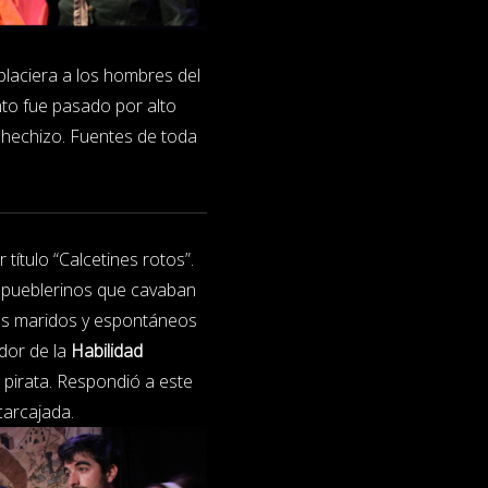
laciera a los hombres del
to fue pasado por alto
l hechizo. Fuentes de toda
 título “Calcetines rotos”.
re pueblerinos que cavaban
us maridos y espontáneos
dor de la
Habilidad
 pirata. Respondió a este
carcajada.