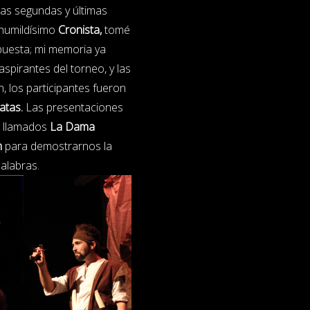
as segundas y últimas
 humildísimo
Cronista,
tomé
spuesta; mi memoria ya
pirantes del torneo, y las
 los participantes fueron
ratas.
Las presentaciones
n llamados
La Dama
m
para demostrarnos la
palabras.