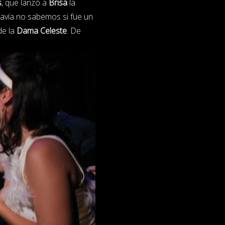
s
, que lanzó a
Brisa
la
odavía no sabemos si fue un
de la
Dama Celeste
. De