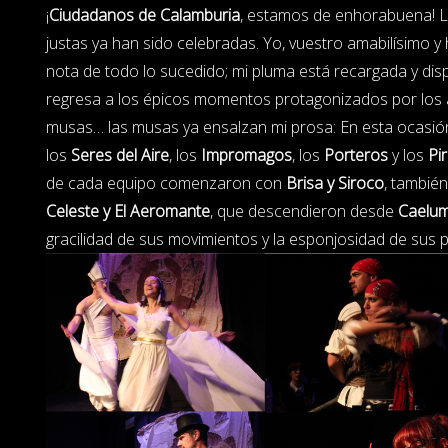
¡
Ciudadanos de Calamburia
, estamos de enhorabuena! L
justas ya han sido celebradas. Yo, vuestro amabilísimo y
nota de todo lo sucedido; mi pluma está recargada y di
regresa a los épicos momentos protagonizados por los as
musas… las musas ya ensalzan mi prosa: En esta ocasión,
los
Seres del Aire
, los
Impromagos
, los
Porteros
y los
Pi
de cada equipo comenzaron con
Brisa y Siroco
, tambié
Celeste y El Aeromante
, que descendieron desde
Caelu
gracilidad de sus movimientos y la esponjosidad de sus 