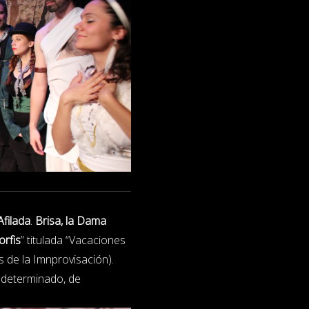
Afilada
.
Brisa, la Dama
orfis
” titulada “Vacaciones
 de la Imnprovisación).
indeterminado, de