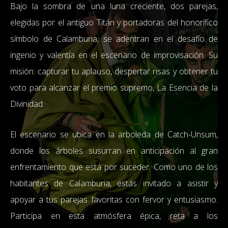
Bajo la sombra de una luna creciente, dos parejas,
elegidas por el antiguo Titán y portadoras del honorífico
símbolo de Calamburia, se adentran en el desafío de
ingenio y valentía en el escenario de improvisación. Su
misión: capturar tu aplauso, despertar risas y obtener tu
voto para alcanzar el premio supremo, La Esencia de la
Divinidad.
El escenario se ubica en la arboleda de Catch-Unsum,
donde los árboles susurran en anticipación al gran
enfrentamiento que está por suceder. Como uno de los
habitantes de Calamburia, estás invitado a asistir y
apoyar a tus parejas favoritas con fervor y entusiasmo.
Participa en esta atmósfera épica, reta a los