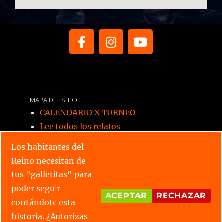
MAPA DEL SITIO
CALENDARIO X TORNEO
Lee todos los relatos
Conoce las parejas
Los habitantes del
¿Tienes alguna duda?
Reino necesitan de
tus "galletitas" para
poder seguir
ACEPTAR
RECHAZAR
contándote esta
historia. ¿Autorizas