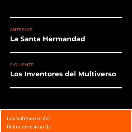
ANTERIOR
La Santa Hermandad
SIGUIENTE
Los Inventores del Multiverso
CALENDARIO X TORNEO
Los habitantes del
Reino necesitan de
Lee todos los relatos