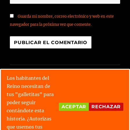
Guarda mi nombre, correo electrónico y web en este
navegador para la próxima vez que comente.
CALENDARIO X TORNEO
Los habitantes del
Reino necesitan de
Lee todos los relatos
tus "galletitas" para
Conoce las parejas
poder seguir
ACEPTAR
RECHAZAR
contándote esta
¿Tienes alguna duda?
historia. ¿Autorizas
que usemos tus